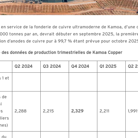
 en service de la fonderie de cuivre ultramoderne de Kamoa, d’une 
000 tonnes par an, devrait débuter en septembre 2025, la premièr
ion d’anodes de cuivre pur à 99,7 % étant prévue pour octobre 202
des données de production trimestrielles de Kamoa Copper
Q2 2024
Q3 2024
Q4 2024
Q1 2025
Q2 
 1 et
 de
i
es
2,288
2,215
2,329
2,211
1,991
liers
nes)
 du