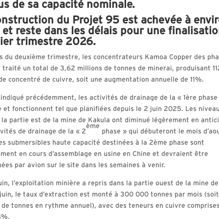
us de sa capacité nominale.
onstruction du Projet 95 est achevée à envi
t reste dans les délais pour une finalisati
ier trimestre 2026.
s du deuxième trimestre, les concentrateurs Kamoa Copper des phas
t traité un total de 3,62 millions de tonnes de minerai, produisant 1
de concentré de cuivre, soit une augmentation annuelle de 11%.
ndiqué précédemment, les activités de drainage de la « 1ère phase
e et fonctionnent tel que planifiées depuis le 2 juin 2025. Les nivea
 la partie est de la mine de Kakula ont diminué légèrement en antic
ème
ivités de drainage de la « 2
phase » qui débuteront le mois d’aou
s submersibles haute capacité destinées à la 2ème phase sont
ement en cours d’assemblage en usine en Chine et devraient être
ées par avion sur le site dans les semaines à venir.
in, l’exploitation minière a repris dans la partie ouest de la mine d
-juin, le taux d’extraction est monté à 300 000 tonnes par mois (soit
s de tonnes en rythme annuel), avec des teneurs en cuivre comprise
4%.