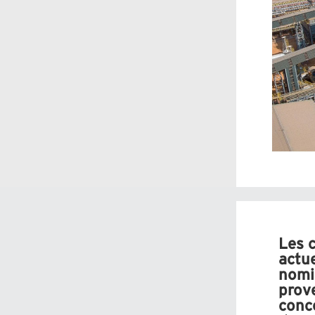
Les 
actu
nomi
prove
conc