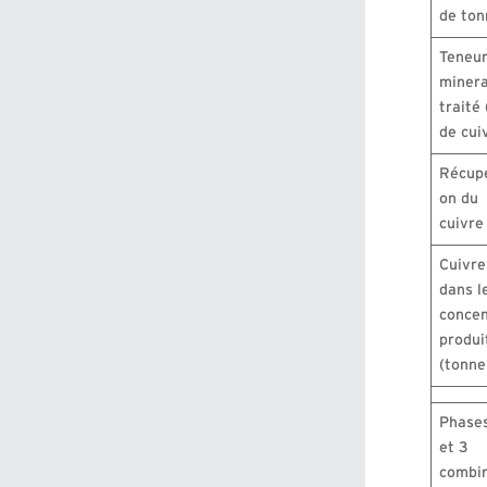
de ton
Teneur
minera
traité
de cui
Récupé
on du
cuivre
Cuivre
dans l
concen
produi
(tonne
Phases
et 3
combi