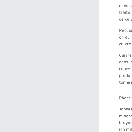
minera
traité
de cui
Récupé
on du
cuivre
Cuivre
dans l
concen
produi
tonnes
Phase
Tonnes
minera
broyé
(en mil