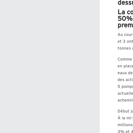
dess
La c
50% e
prem
Au cour
et 3 on
tonnes 
Comme i
en plac
eaux de
des act
5 pompe
actuell
achemin
Début ju
À la mi
million
3% et 