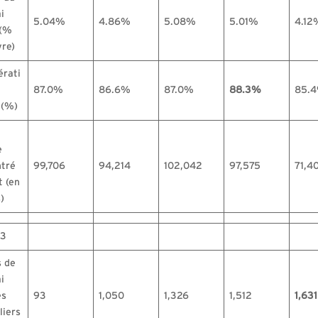
i
5.04%
4.86%
5.08%
5.01%
4.12
 (%
vre)
rati
87.0%
86.6%
87.0%
88.3%
85.
 (%)
e
tré
99,706
94,214
102,042
97,575
71,4
t (en
)
 3
 de
i
es
93
1,050
1,326
1,512
1,631
liers