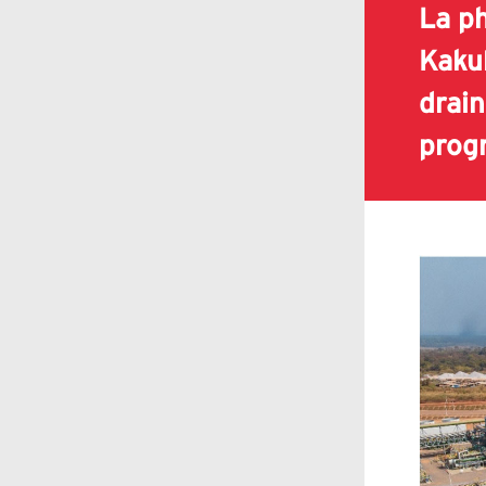
La ph
Kaku
drain
prog