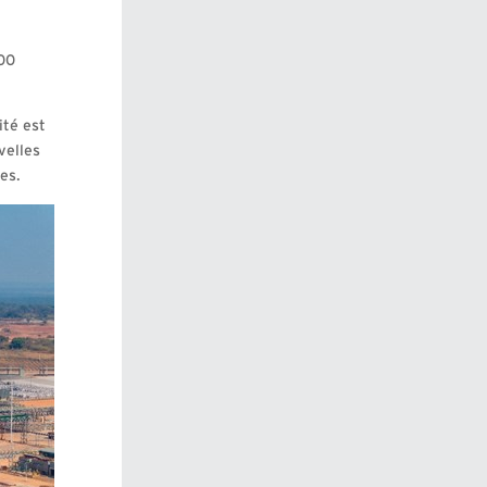
000
ité est
velles
es.