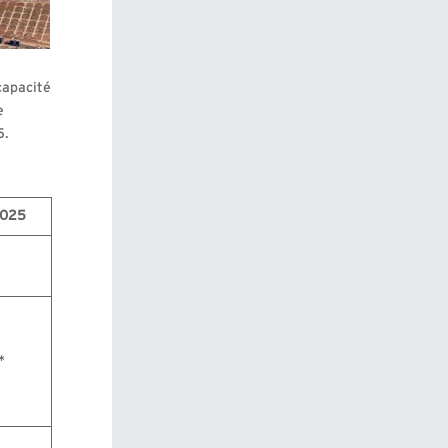
capacité
e
5.
2025
*