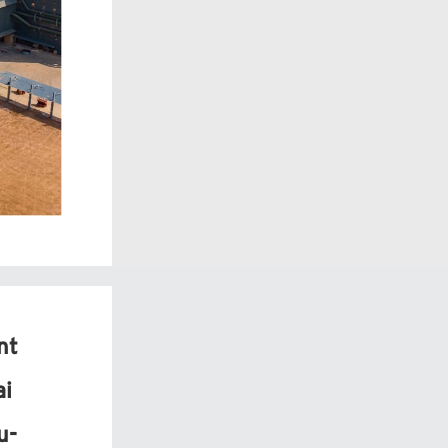
nt
ai
u-