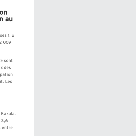
ron
on au
es 1, 2
12 009
 » sont
ux des
ipation
t. Les
e Kakula.
 3,6
s entre