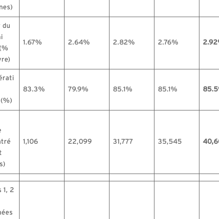
nes)
 du
i
1.67%
2.64%
2.82%
2.76%
2.9
 (%
vre)
rati
83.3%
79.9%
85.1%
85.1%
85.
 (%)
e
tré
1,106
22,099
31,777
35,545
40,6
t
s)
 1, 2
nées