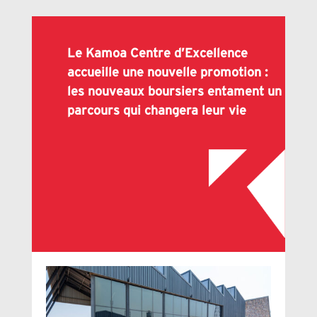
Le Kamoa Centre d’Excellence
accueille une nouvelle promotion :
les nouveaux boursiers entament un
parcours qui changera leur vie